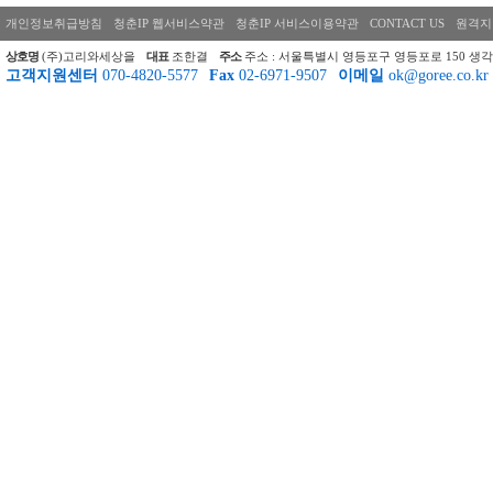
개인정보취급방침
청춘IP 웹서비스약관
청춘IP 서비스이용약관
CONTACT US
원격지
상호명
(주)고리와세상을
대표
조한결
주소
주소 : 서울특별시 영등포구 영등포로 150 생각
고객지원센터
070-4820-5577
Fax
02-6971-9507
이메일
ok@goree.co.kr