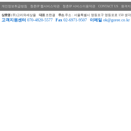
개인정보취급방침
청춘IP 웹서비스약관
청춘IP 서비스이용약관
CONTACT US
원격지
상호명
(주)고리와세상을
대표
조한결
주소
주소 : 서울특별시 영등포구 영등포로 150 생각
고객지원센터
070-4820-5577
Fax
02-6971-9507
이메일
ok@goree.co.kr