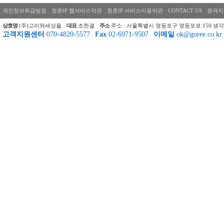
개인정보취급방침
청춘IP 웹서비스약관
청춘IP 서비스이용약관
CONTACT US
원격지
상호명
(주)고리와세상을
대표
조한결
주소
주소 : 서울특별시 영등포구 영등포로 150 생각
고객지원센터
070-4820-5577
Fax
02-6971-9507
이메일
ok@goree.co.kr